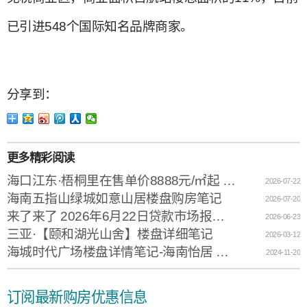
已引进548个国际知名品牌商家。
分享到：
更多精彩阅读
海口江东·梧桐里在售单价8888元/㎡起 售楼电话：0898-66671200
2026-07-22
海南五指山绿城如意山居楼盘购房笔记
2026-07-20
来了来了 2026年6月22日贷款市场报价利率（LPR）
2026-06-23
三亚·【颐和湖光山舍】楼盘详细笔记
2026-03-12
海城时代广场楼盘详情笔记-海南怡居 只选中心
2024-11-20
订阅最新购房优惠信息