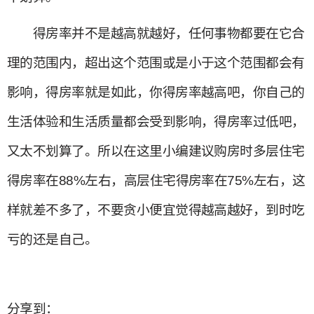
得房率并不是越高就越好，任何事物都要在它合
理的范围内，超出这个范围或是小于这个范围都会有
影响，得房率就是如此，你得房率越高吧，你自己的
生活体验和生活质量都会受到影响，得房率过低吧，
又太不划算了。所以在这里小编建议购房时多层住宅
得房率在88%左右，高层住宅得房率在75%左右，这
样就差不多了，不要贪小便宜觉得越高越好，到时吃
亏的还是自己。
分享到：