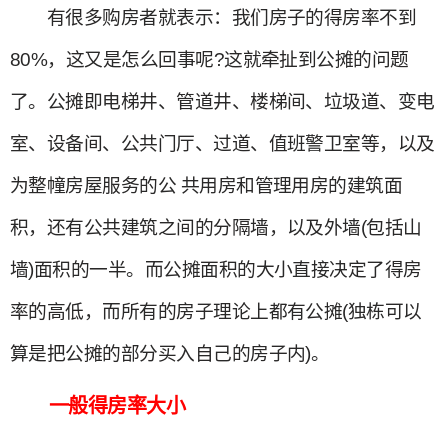
有很多购房者就表示：我们房子的得房率不到
80%，这又是怎么回事呢?这就牵扯到公摊的问题
了。公摊即电梯井、管道井、楼梯间、垃圾道、变电
室、设备间、公共门厅、过道、值班警卫室等，以及
为整幢房屋服务的公 共用房和管理用房的建筑面
积，还有公共建筑之间的分隔墙，以及外墙(包括山
墙)面积的一半。而公摊面积的大小直接决定了得房
率的高低，而所有的房子理论上都有公摊(独栋可以
算是把公摊的部分买入自己的房子内)。
一般得房率大小