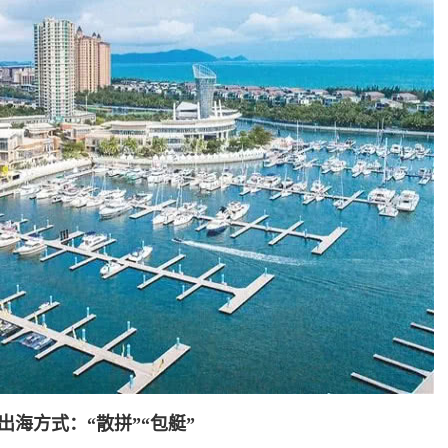
艇出海方式：“散拼”“包艇”