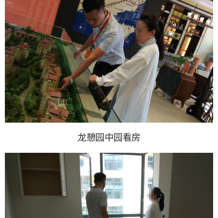
龙憩园中园看房