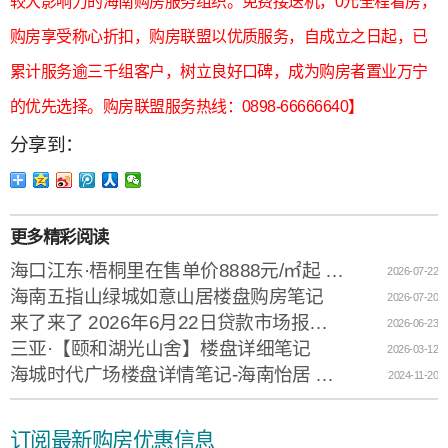
较大影响力的海南购房服务组织。免费接送机，0元全程看房，
购房享受称心折扣，购房联盟以优质服务，自成立之日起，已
累计服务逾三千组客户，树立良好口碑，成为购房者置业万宁
的优先选择。购房联盟服务热线：0898-66666640】
分享到：
更多精彩阅读
海口江东·梧桐里在售单价8888元/㎡起 售楼电话：0898-66671200
2026-07-22
海南五指山绿城如意山居楼盘购房笔记
2026-07-20
来了来了 2026年6月22日贷款市场报价利率（LPR）
2026-06-23
三亚·【颐和湖光山舍】楼盘详细笔记
2026-03-12
海城时代广场楼盘详情笔记-海南怡居 只选中心
2024-11-20
订阅最新购房优惠信息