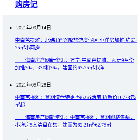
购房记
2021年09月14日
中南芭提雅：北纬18° 兴隆旅游度假区 小洋房加推 约63-
75㎡小两房
海南房产网新资讯：万宁·中南芭提雅，预计9月份
加推30#、33#和36#，建面约63-75㎡小洋
2021年05月28日
中南芭提雅：首期清盘特惠 约62㎡两房 折后价16778元/
㎡起
海南房产网新资讯：中南芭提雅，首期即将售罄，
小洋房5套清盘在售，建面为62.21㎡/62.75㎡