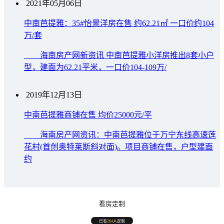
2021年05月06日
中南芭提雅：35#怡景洋房在售 约62.21㎡ 一口价约104
万/套
海南房产网新资讯 中南芭提雅小洋房推出8套小户
型，建面为62.21平米，一口价104-109万/
2019年12月13日
中南芭提雅商铺在售 均价25000元/平
海南房产网资讯：中南芭提雅位于万宁东线高速莲
花村(首创奥特莱斯斜对面)。项目商铺在售，户型建面
约
看房定制
已有
264
人定制