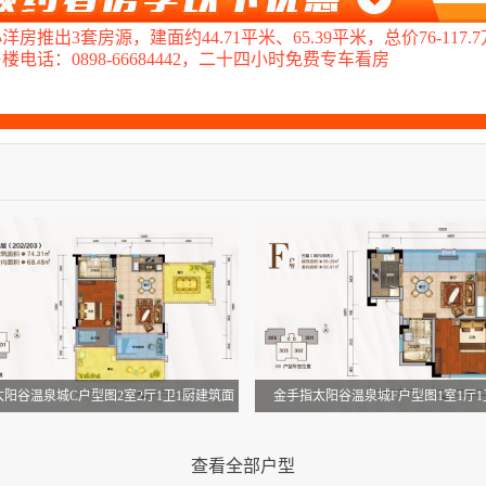
推出3套房源，建面约44.71平米、65.39平米，总价76-117.7
电话：0898-66684442，二十四小时免费专车看房
阳谷温泉城C户型图2室2厅1卫1厨建筑面
金手指太阳谷温泉城F户型图1室1厅1
积：74.31㎡
积：66.09㎡
(建筑面积：74.31㎡)
(建筑面积
查看全部户型