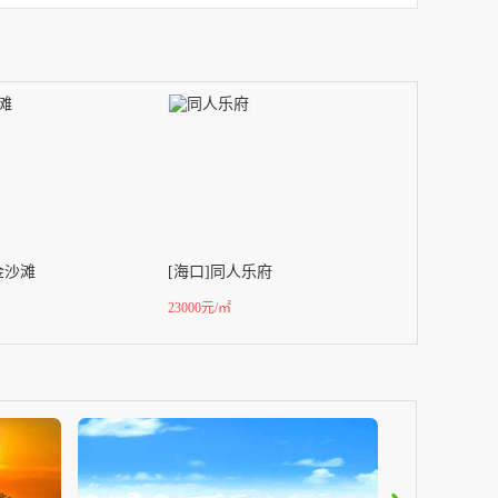
金沙滩
[海口]同人乐府
23000元/㎡