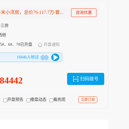
小洋房，总价76-117.7万/套...
咨询优惠
8平三房
西侧
房5#、6#、7#已开盘
开盘通知
16846人听过
684442
扫码拨号
动
开盘预告
楼盘动态
看房团
立即订阅