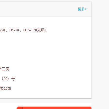
更多
>
2#、D5-7#、D15-17#交房[
8平三房
（29）号
有限公司