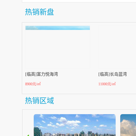
热销新盘
[临高]富力悦海湾
[临高]长岛蓝湾
8900元/㎡
11000元/㎡
热销区域