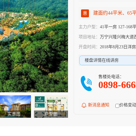
建面约44平米、65平米
惠
主力户型：
41平一房 127-16
项目地址：
万宁兴隆兴梅大道
开盘时间：
2018年8月23日洋
楼盘详情在线讲房
售楼处电话：
0898-66
新消息通知
价格变
实景图
户型图