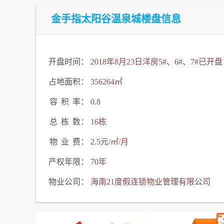
金手指太阳谷温泉城楼盘信息
开盘时间：
2018年8月23日洋房5#、6#、7#已开盘
占地面积：
356264㎡
容
积
率：
0.8
总
栋
数：
16栋
物
业
费：
2.5元/㎡/月
产权年限：
70年
物业公司：
海南21度假连锁物业管理有限公司