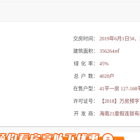
交房时间：
2019年6月1日5#、2
建筑面积：
356264㎡
绿
化
率：
45%
总
户
数：
4020户
在售户型：
41平一房 127-16
许可证号：
【2018】万房预字
开
发
商：
海南21度假连锁