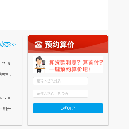
动态>>
1-07-19
道西侧，
0-05-10
三期开