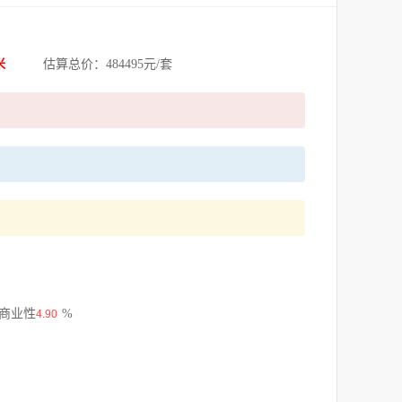
米
估算总价：484495元/套
 商业性
%