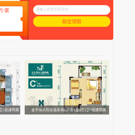
万/套
卫1厨建筑面
金手指太阳谷温泉城C户型1室0厅1卫1厨建筑面
积：44.27㎡
：66.09㎡)
(建筑面积：44.27㎡)