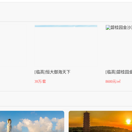
[临高]恒大御海天下
[临高]碧桂园
39万/套
8600元/㎡