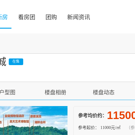
新房
看房团
团购
新闻资讯
城
在售
户型图
楼盘相册
楼盘动态
1150
参考均价约：
参考起价：
11000元/㎡
（参考