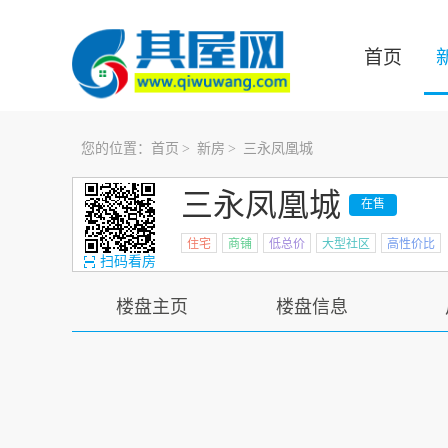
首页
您的位置：
首页
>
新房
>
三永凤凰城
三永凤凰城
在售
住宅
商铺
低总价
大型社区
高性价比
扫码看房
楼盘主页
楼盘信息