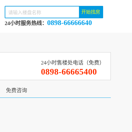
开始找房
0898-66666640
24小时服务热线：
24小时售楼处电话（免费）
0898-66665400
免费咨询